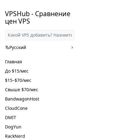
VPSHub - Сравнение
цен VPS
Русский
Главная
До $15/мес
$15–$70/мес
Свыше $70/мес
BandwagonHost
CloudCone
DMIT
DogYun
RackNerd