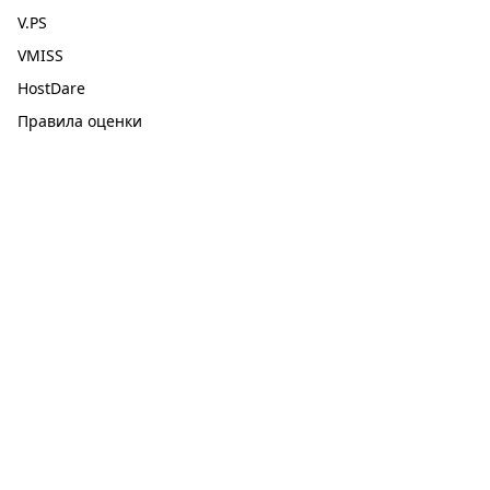
V.PS
VMISS
HostDare
Правила оценки