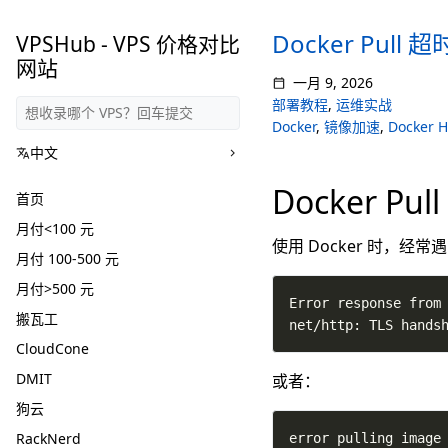
Docker Pul
VPSHub - VPS 价格对比
网站
一月 9, 2026
部署教程
,
运维实战
Docker
,
镜像加速
,
Docker 
中文
Docker 
首页
月付<100 元
使用 Docker 时，经
月付 100-500 元
月付>500 元
搬瓦工
net/http: TLS hands
CloudCone
DMIT
或者：
狗云
RackNerd