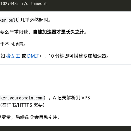
.102:443: i/o timeout
几乎必然超时。
ker pull
要么严重限速，
自建加速器才是长久之计
。
于不同场景。
（如
搬瓦工
或
DMIT
），10 分钟即可搭建专属加速器。
），A 记录解析到 VPS
cker.yourdomain.com
（签证书/HTTPS 需要）
环境变量，后续命令会自动引用：