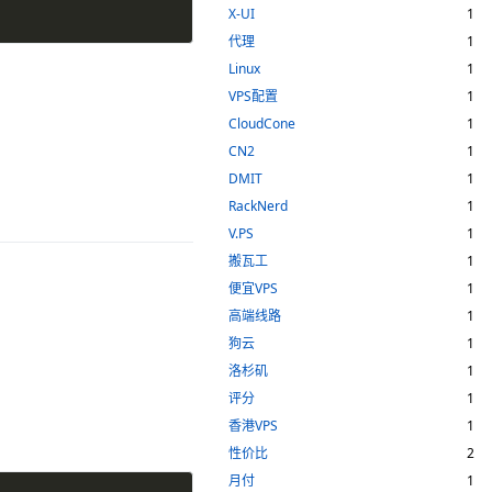
X-UI
1
代理
1
Linux
1
VPS配置
1
CloudCone
1
CN2
1
DMIT
1
RackNerd
1
V.PS
1
搬瓦工
1
便宜VPS
1
高端线路
1
狗云
1
洛杉矶
1
评分
1
香港VPS
1
性价比
2
月付
1